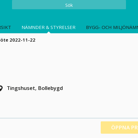
Sök
SIKT
NÄMNDER & STYRELSER
BYGG- OCH MILJÖNÄM
öte 2022-11-22
Tingshuset, Bollebygd
ÖPPNA P