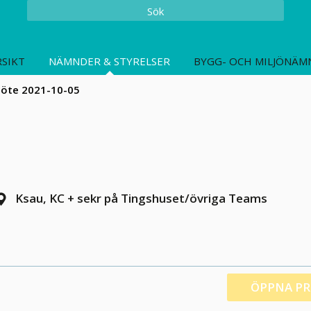
Sök
SIKT
NÄMNDER & STYRELSER
BYGG- OCH MILJÖNÄM
öte 2021-10-05
Ksau, KC + sekr på Tingshuset/övriga Teams
ÖPPNA P