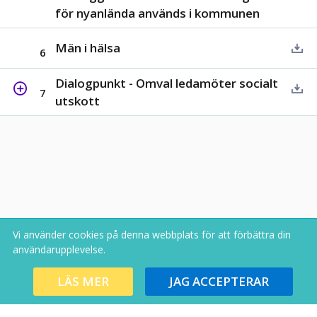
för nyanlända används i kommunen
Män i hälsa
6
Dialogpunkt - Omval ledamöter socialt
7
utskott
Vi använder cookies på denna webbplats för att förbättra din
användarupplevelse.
Copyright В© 2026