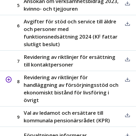
Ansökan om verksamhetsbidrag 2023,
5
kvinno- och tjejjouren
Avgifter för stöd och service till äldre
6
och personer med
funktionsnedsättning 2024 (KF fattar
slutligt beslut)
Revidering av riktlinjer för ersättning
7
till kontaktpersoner
Revidering av riktlinjer för
8
handläggning av försörjningsstöd och
ekonomiskt bistånd för livsföring i
övrigt
Val av ledamot och ersättare till
9
kommunala pensionärsrådet (KPR)
Förvaltningen informerar