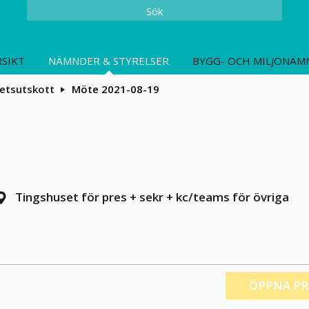
Sök
SIKT
NÄMNDER & STYRELSER
BYGG- OCH MILJÖNÄM
etsutskott
Möte 2021-08-19
Tingshuset för pres + sekr + kc/teams för övriga
ÖPPNA P